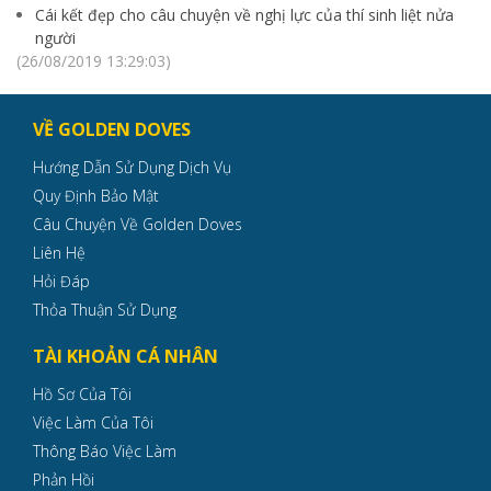
Cái kết đẹp cho câu chuyện về nghị lực của thí sinh liệt nửa
người
(26/08/2019 13:29:03)
VỀ GOLDEN DOVES
Hướng Dẫn Sử Dụng Dịch Vụ
Quy Định Bảo Mật
Câu Chuyện Về Golden Doves
Liên Hệ
Hỏi Đáp
Thỏa Thuận Sử Dụng
TÀI KHOẢN CÁ NHÂN
Hồ Sơ Của Tôi
Việc Làm Của Tôi
Thông Báo Việc Làm
Phản Hồi