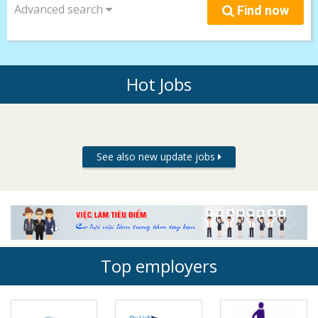
Advanced search
Find now
Hot Jobs
See also new update jobs
Top employers