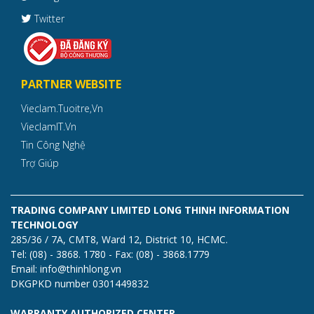
Twitter
PARTNER WEBSITE
Vieclam.tuoitre,vn
VieclamIT.vn
Tin Công Nghệ
Trợ Giúp
TRADING COMPANY LIMITED LONG THINH INFORMATION
TECHNOLOGY
285/36 / 7A, CMT8, Ward 12, District 10, HCMC.
Tel: (08) - 3868. 1780 - Fax: (08) - 3868.1779
Email: info@thinhlong.vn
DKGPKD number 0301449832
WARRANTY AUTHORIZED CENTER